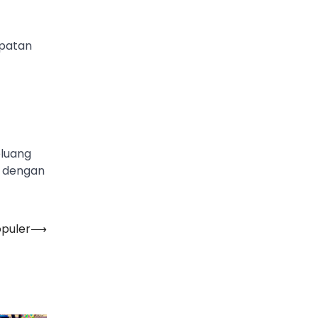
mpatan
eluang
i dengan
opuler
⟶