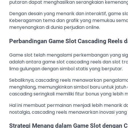
putaran dapat menghasilkan serangkaian kemenang
Dengan desain yang menarik dan interaktif, game s
Keberagaman tema dan grafik yang memukau semakin
menyenangkan di dunia perjudian online.
Perbandingan Game Slot Cascading Reels d
Game slot telah mengalami perkembangan yang signi
adalah antara game slot cascading reels dan slot tra
lima gulungan dengan simbol statis yang berputar.
Sebaliknya, cascading reels menawarkan pengalama
menghilang, memungkinkan simbol baru untuk jatuh
cascading seringkali memiliki fitur bonus yang lebih
Hal ini membuat permainan menjadi lebih menarik dan 
nostalgia, cascading reels menawarkan inovasi ya
Strategi Menang dalam Game Slot dengan C