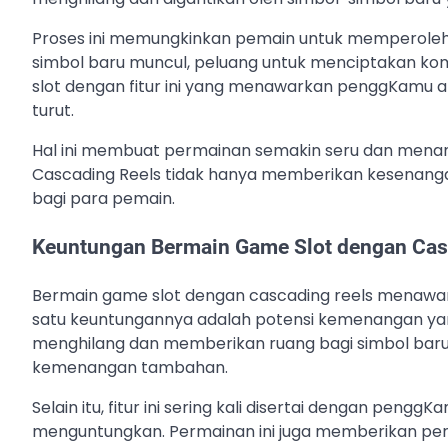
Proses ini memungkinkan pemain untuk memperoleh 
simbol baru muncul, peluang untuk menciptakan komb
slot dengan fitur ini yang menawarkan penggKamu
turut.
Hal ini membuat permainan semakin seru dan menam
Cascading Reels tidak hanya memberikan kesenanga
bagi para pemain.
Keuntungan Bermain Game Slot dengan Cas
Bermain game slot dengan cascading reels menawar
satu keuntungannya adalah potensi kemenangan yan
menghilang dan memberikan ruang bagi simbol baru 
kemenangan tambahan.
Selain itu, fitur ini sering kali disertai dengan pe
menguntungkan. Permainan ini juga memberikan pe