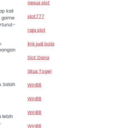
nexus slot
p kali
slot777
ak game
rturut-
raja slot
,
link judi bola
enangan
Slot Dana
Situs Togel
. Salah
Win88
Win88
Win88
 lebih
p
Win88