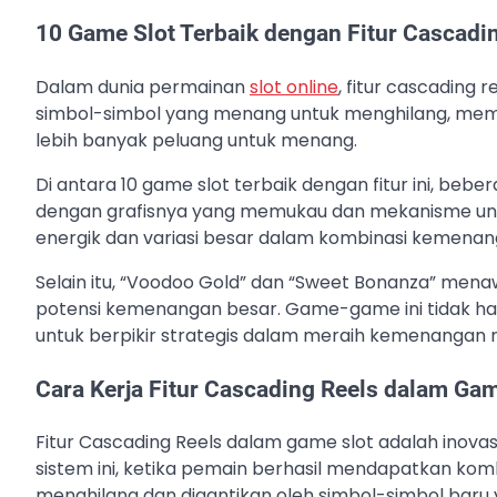
10 Game Slot Terbaik dengan Fitur Cascadi
Dalam dunia permainan
slot online
, fitur cascading 
simbol-simbol yang menang untuk menghilang, memb
lebih banyak peluang untuk menang.
Di antara 10 game slot terbaik dengan fitur ini, be
dengan grafisnya yang memukau dan mekanisme unik
energik dan variasi besar dalam kombinasi kemenan
Selain itu, “Voodoo Gold” dan “Sweet Bonanza” m
potensi kemenangan besar. Game-game ini tidak h
untuk berpikir strategis dalam meraih kemenangan 
Cara Kerja Fitur Cascading Reels dalam Gam
Fitur Cascading Reels dalam game slot adalah ino
sistem ini, ketika pemain berhasil mendapatkan kom
menghilang dan digantikan oleh simbol-simbol baru y