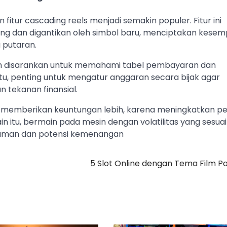
itur cascading reels menjadi semakin populer. Fitur ini
g dan digantikan oleh simbol baru, menciptakan kese
 putaran.
n disarankan untuk memahami tabel pembayaran dan
n itu, penting untuk mengatur anggaran secara bijak agar
tekanan finansial.
 memberikan keuntungan lebih, karena meningkatkan p
itu, bermain pada mesin dengan volatilitas yang sesua
aman dan potensi kemenangan
5 Slot Online dengan Tema Film P