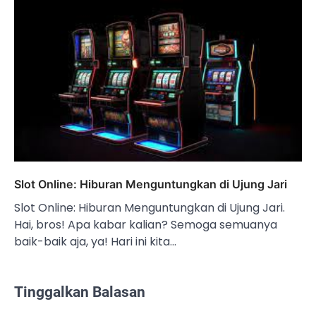
Slot Online: Hiburan Menguntungkan di Ujung Jari
Slot Online: Hiburan Menguntungkan di Ujung Jari.
Hai, bros! Apa kabar kalian? Semoga semuanya
baik-baik aja, ya! Hari ini kita…
Tinggalkan Balasan