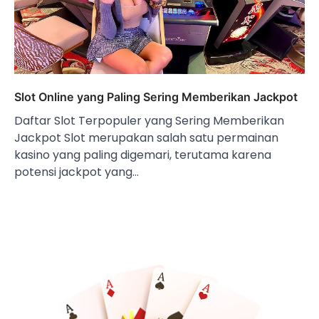
Slot Online yang Paling Sering Memberikan Jackpot
Daftar Slot Terpopuler yang Sering Memberikan
Jackpot Slot merupakan salah satu permainan
kasino yang paling digemari, terutama karena
potensi jackpot yang…