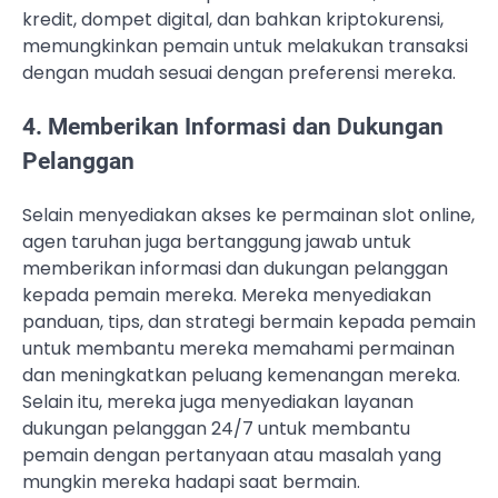
kredit, dompet digital, dan bahkan kriptokurensi,
memungkinkan pemain untuk melakukan transaksi
dengan mudah sesuai dengan preferensi mereka.
4. Memberikan Informasi dan Dukungan
Pelanggan
Selain menyediakan akses ke permainan slot online,
agen taruhan juga bertanggung jawab untuk
memberikan informasi dan dukungan pelanggan
kepada pemain mereka. Mereka menyediakan
panduan, tips, dan strategi bermain kepada pemain
untuk membantu mereka memahami permainan
dan meningkatkan peluang kemenangan mereka.
Selain itu, mereka juga menyediakan layanan
dukungan pelanggan 24/7 untuk membantu
pemain dengan pertanyaan atau masalah yang
mungkin mereka hadapi saat bermain.