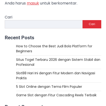
Anda harus
masuk
untuk berkomentar.
Cari
Cari
Recent Posts
How to Choose the Best Judi Bola Platform for
Beginners
Situs Togel Terbaru 2026 dengan Sistem Stabil dan
Profesional
Slot88 Hari Ini dengan Fitur Modern dan Navigasi
Praktis
5 Slot Online dengan Tema Film Populer
Game Slot dengan Fitur Cascading Reels Terbaik