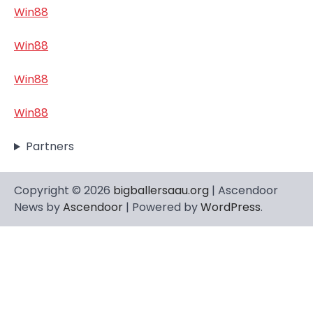
Win88
Win88
Win88
Win88
Partners
Copyright © 2026
bigballersaau.org
| Ascendoor
News by
Ascendoor
| Powered by
WordPress
.