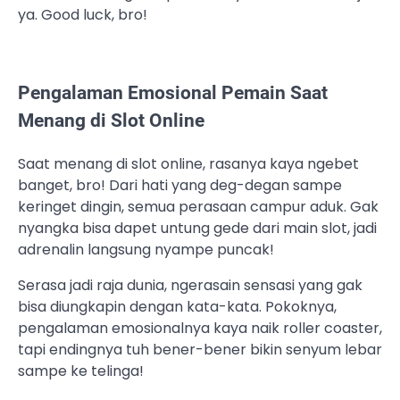
ya. Good luck, bro!
Pengalaman Emosional Pemain Saat
Menang di Slot Online
Saat menang di slot online, rasanya kaya ngebet
banget, bro! Dari hati yang deg-degan sampe
keringet dingin, semua perasaan campur aduk. Gak
nyangka bisa dapet untung gede dari main slot, jadi
adrenalin langsung nyampe puncak!
Serasa jadi raja dunia, ngerasain sensasi yang gak
bisa diungkapin dengan kata-kata. Pokoknya,
pengalaman emosionalnya kaya naik roller coaster,
tapi endingnya tuh bener-bener bikin senyum lebar
sampe ke telinga!