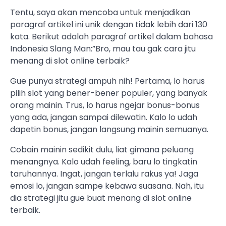
Tentu, saya akan mencoba untuk menjadikan
paragraf artikel ini unik dengan tidak lebih dari 130
kata. Berikut adalah paragraf artikel dalam bahasa
Indonesia Slang Man:”Bro, mau tau gak cara jitu
menang di slot online terbaik?
Gue punya strategi ampuh nih! Pertama, lo harus
pilih slot yang bener-bener populer, yang banyak
orang mainin. Trus, lo harus ngejar bonus-bonus
yang ada, jangan sampai dilewatin. Kalo lo udah
dapetin bonus, jangan langsung mainin semuanya.
Cobain mainin sedikit dulu, liat gimana peluang
menangnya. Kalo udah feeling, baru lo tingkatin
taruhannya. Ingat, jangan terlalu rakus ya! Jaga
emosi lo, jangan sampe kebawa suasana. Nah, itu
dia strategi jitu gue buat menang di slot online
terbaik.