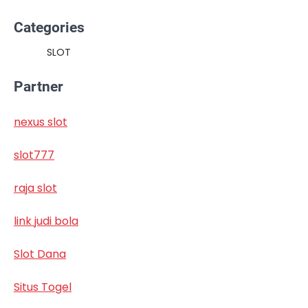
Categories
SLOT
Partner
nexus slot
slot777
raja slot
link judi bola
Slot Dana
Situs Togel