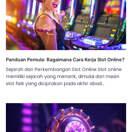
Panduan Pemula: Bagaimana Cara Kerja Slot Online?
Sejarah dan Perkembangan Slot Online Slot online
memiliki sejarah yang menarik, dimulai dari mesin
slot fisik yang diciptakan pada akhir abad…