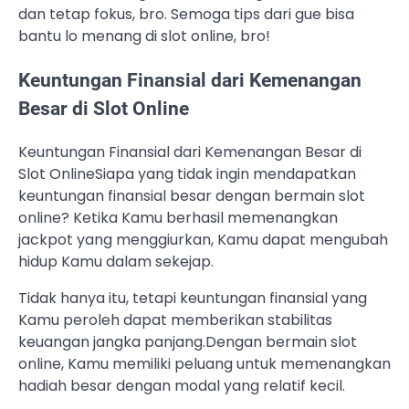
dan tetap fokus, bro. Semoga tips dari gue bisa
bantu lo menang di slot online, bro!
Keuntungan Finansial dari Kemenangan
Besar di Slot Online
Keuntungan Finansial dari Kemenangan Besar di
Slot OnlineSiapa yang tidak ingin mendapatkan
keuntungan finansial besar dengan bermain slot
online? Ketika Kamu berhasil memenangkan
jackpot yang menggiurkan, Kamu dapat mengubah
hidup Kamu dalam sekejap.
Tidak hanya itu, tetapi keuntungan finansial yang
Kamu peroleh dapat memberikan stabilitas
keuangan jangka panjang.Dengan bermain slot
online, Kamu memiliki peluang untuk memenangkan
hadiah besar dengan modal yang relatif kecil.