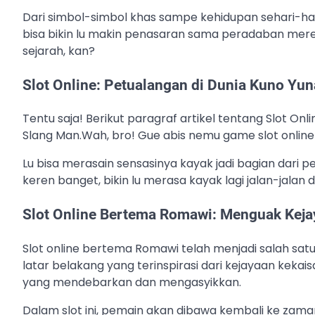
Dari simbol-simbol khas sampe kehidupan sehari-hari
bisa bikin lu makin penasaran sama peradaban mereka
sejarah, kan?
Slot Online: Petualangan di Dunia Kuno Yun
Tentu saja! Berikut paragraf artikel tentang Slot On
Slang Man.Wah, bro! Gue abis nemu game slot online
Lu bisa merasain sensasinya kayak jadi bagian dari 
keren banget, bikin lu merasa kayak lagi jalan-jalan
Slot Online Bertema Romawi: Menguak Keja
Slot online bertema Romawi telah menjadi salah satu
latar belakang yang terinspirasi dari kejayaan ke
yang mendebarkan dan mengasyikkan.
Dalam slot ini, pemain akan dibawa kembali ke zama