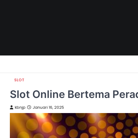
Skip
to
content
SLOT
Slot Online Bertema Pe
kbnjp
Januari 16, 2025