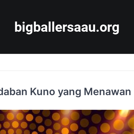
bigballersaau.org
radaban Kuno yang Menawan