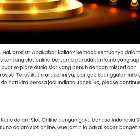
Hai, brosist! Apakabar kalian? Semoga semuanya dala
ahas tentang slot online bertema peradaban kuno yang sup
 buat explore dunia slot yang penuh dengan misteri dan
sist! Terus ikutin artikel ini ya, biar gak ketinggalan info 
n hati kita berasa jadi Indiana Jones. So, please continu
r Kuno dalam Slot Online dengan gaya bahasa Indonesia S
 Kuno dalam slot online. Gue jamin lo bakal kaget banget