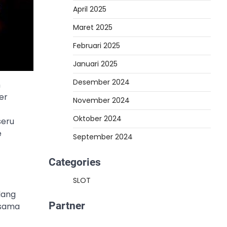
April 2025
Maret 2025
Februari 2025
Januari 2025
Desember 2024
m
er
November 2024
Oktober 2024
seru
e
September 2024
Categories
SLOT
lang
Partner
 sama