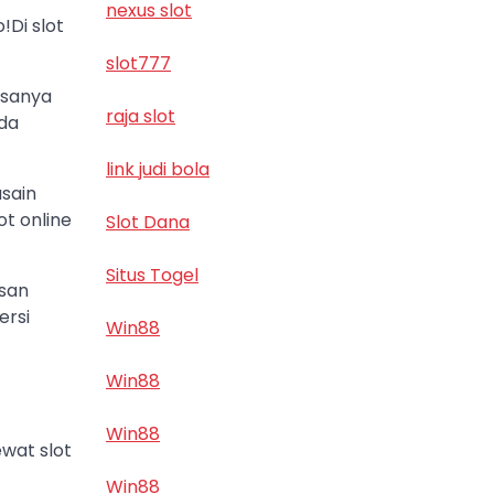
nexus slot
!Di slot
slot777
asanya
raja slot
ada
link judi bola
asain
ot online
Slot Dana
Situs Togel
asan
ersi
Win88
Win88
Win88
wat slot
Win88