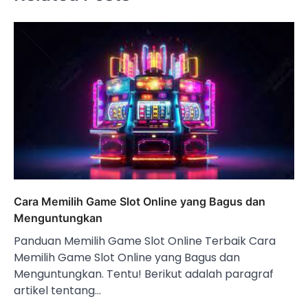
Cara Memilih Game Slot Online yang Bagus dan
Menguntungkan
Panduan Memilih Game Slot Online Terbaik Cara
Memilih Game Slot Online yang Bagus dan
Menguntungkan. Tentu! Berikut adalah paragraf
artikel tentang…