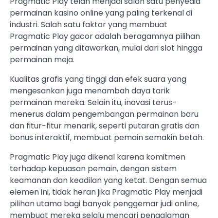
Pragmatic Play telah menjadi salah satu penyedia
permainan kasino online yang paling terkenal di
industri. Salah satu faktor yang membuat
Pragmatic Play gacor adalah beragamnya pilihan
permainan yang ditawarkan, mulai dari slot hingga
permainan meja.
Kualitas grafis yang tinggi dan efek suara yang
mengesankan juga menambah daya tarik
permainan mereka. Selain itu, inovasi terus-
menerus dalam pengembangan permainan baru
dan fitur-fitur menarik, seperti putaran gratis dan
bonus interaktif, membuat pemain semakin betah.
Pragmatic Play juga dikenal karena komitmen
terhadap kepuasan pemain, dengan sistem
keamanan dan keadilan yang ketat. Dengan semua
elemen ini, tidak heran jika Pragmatic Play menjadi
pilihan utama bagi banyak penggemar judi online,
membuat mereka selalu mencari pengalaman