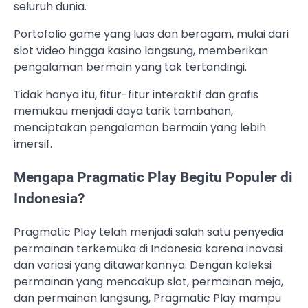
seluruh dunia.
Portofolio game yang luas dan beragam, mulai dari
slot video hingga kasino langsung, memberikan
pengalaman bermain yang tak tertandingi.
Tidak hanya itu, fitur-fitur interaktif dan grafis
memukau menjadi daya tarik tambahan,
menciptakan pengalaman bermain yang lebih
imersif.
Mengapa Pragmatic Play Begitu Populer di
Indonesia?
Pragmatic Play telah menjadi salah satu penyedia
permainan terkemuka di Indonesia karena inovasi
dan variasi yang ditawarkannya. Dengan koleksi
permainan yang mencakup slot, permainan meja,
dan permainan langsung, Pragmatic Play mampu