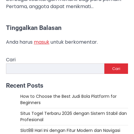
Pertama, anggota dapat menikmati…
Tinggalkan Balasan
Anda harus
masuk
untuk berkomentar.
Cari
Cari
Recent Posts
How to Choose the Best Judi Bola Platform for
Beginners
Situs Togel Terbaru 2026 dengan Sistem Stabil dan
Profesional
Slot88 Hari Ini dengan Fitur Modern dan Navigasi