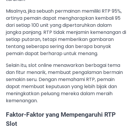
Misalnya, jika sebuah permainan memiliki RTP 95%,
artinya pemain dapat mengharapkan kembali 95
dari setiap 100 unit yang dipertaruhkan dalam
jangka panjang. RTP tidak menjamin kemenangan di
setiap putaran, tetapi memberikan gambaran
tentang seberapa sering dan berapa banyak
pemain dapat berharap untuk menang.
Selain itu, slot online menawarkan berbagai tema
dan fitur menarik, membuat pengalaman bermain
semakin seru. Dengan memahami RTP, pemain
dapat membuat keputusan yang lebih bijak dan
meningkatkan peluang mereka dalam meraih
kemenangan.
Faktor-Faktor yang Mempengaruhi RTP
Slot