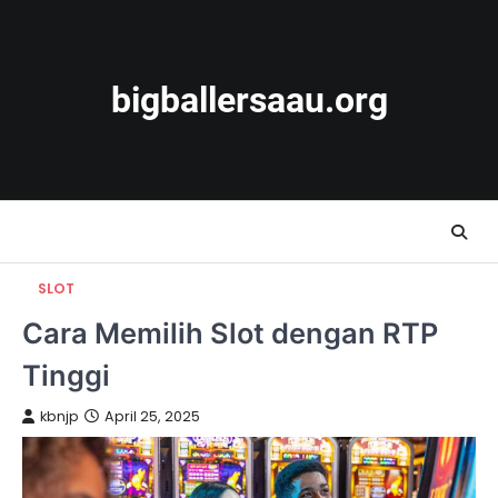
Skip
to
content
bigballersaau.org
SLOT
Cara Memilih Slot dengan RTP
Tinggi
kbnjp
April 25, 2025