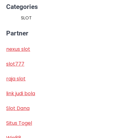
Categories
SLOT
Partner
nexus slot
slot777
raja slot
link judi bola
Slot Dana
Situs Togel
Win88