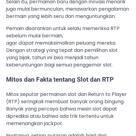
Selain itu, permainan baru dengan inovasi menarik
juga mulai bermunculan, menawarkan pengalaman
bermain yang lebih seru dan menguntungkan.
Pemain disarankan untuk selalu memeriksa RTP
sebelum mulai bermain,
agar
dapat
memaksimalkan peluang mereka.
Dengan strategi yang tepat dan pemilihan slot
yang bijak, tahun ini bisa menjadi tahun
keberuntungan bagi semua penggemar slot.
Mitos dan Fakta tentang Slot dan RTP
Mitos seputar permainan slot dan Return to Player
(RTP) seringkali membuat banyak orang bingung.
Banyak yang percaya bahwa mesin slot dapat
diprediksi atau bahwa ada trik tertentu untuk
memenangkan jackpot.
Nyatanya, setiap putaran adalah hasil dari